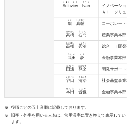
ｿﾛﾋﾞﾖﾌ
ｲﾜﾝ
Soloviev
Ivan
イノベーション
ＡＩ・ソリュー
たい
しんすけ
鯛
真輔
コーポレートセ
たかはし
うもん
髙橋
右門
産業事業本部 
たかはし
しゅうじ
髙橋
秀治
総合ＩＴ開発事
たけだ
つよし
武田
豪
金融事業本部 
たなべ
たかゆき
⽥邊
尊之
開発サポート本
たにぐち
きよはる
谷口
清治
社会基盤事業本
ほんだ
しんや
本田
晋也
金融事業本部 
※
役職ごとの五十音順に記載しております。
※
旧字・外字を用いる人名は、常用漢字に置き換えて表示してい
ます。