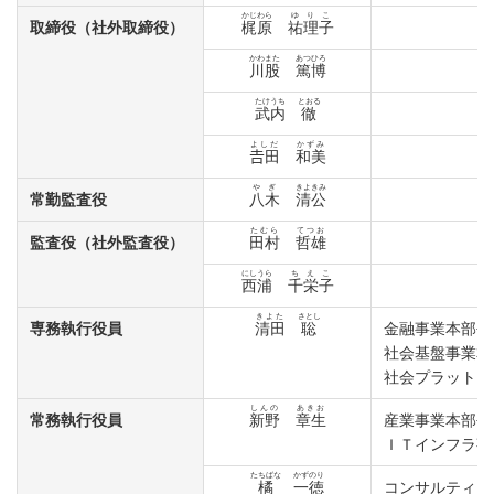
かじわら
ゆりこ
取締役（社外取締役）
梶原
祐理子
かわまた
あつひろ
川股
篤博
たけうち
とおる
武内
徹
よしだ
かずみ
𠮷田
和美
やぎ
きよきみ
常勤監査役
八木
清公
たむら
てつお
監査役（社外監査役）
田村
哲雄
にしうら
ちえこ
西浦
千栄子
きよた
さとし
専務執行役員
清田
聡
金融事業本部長
社会基盤事業本
社会プラットフ
しんの
あきお
常務執行役員
新野
章生
産業事業本部長
ＩＴインフラ事
たちばな
かずのり
橘
一徳
コンサルティン