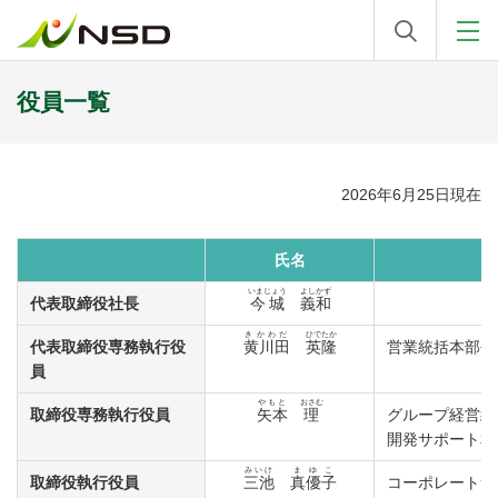
役員一覧
2026年6月25日現在
氏名
いまじょう
よしかず
代表取締役社長
今城
義和
きかわだ
ひでたか
代表取締役専務執行役
黄川田
英隆
営業統括本部長
員
やもと
おさむ
取締役専務執行役員
矢本
理
グループ経営統
開発サポート本
みいけ
まゆこ
取締役執行役員
三池
真優子
コーポレートサ