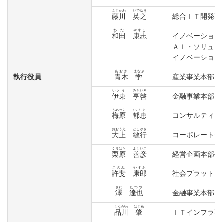
ふじかわ
ひでゆき
藤川
英之
総合ＩＴ開発事
わだ
やすし
和⽥
康志
イノベーション
ＡＩ・ソリュー
イノベーション
あおき
まなぶ
執行役員
青木
学
産業事業本部 
いとう
みちひろ
伊東
亨啓
金融事業本部 
うめはら
いくえ
梅原
郁恵
コンサルティン
おおうえ
としゆき
⼤上
敏⾏
コーポレートサ
くりはら
よしひこ
栗原
善彦
経営企画本部長
このみ
やすお
許斐
康郎
社会プラットフ
さわ
たつや
澤
達也
金融事業本部 
しながわ
はじめ
品川
肇
ＩＴインフラ事