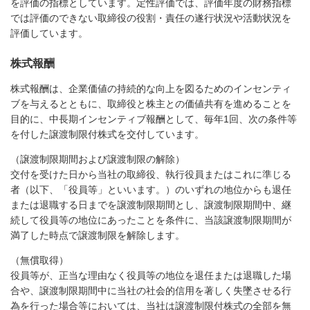
を評価の指標としています。定性評価では、評価年度の財務指標
では評価のできない取締役の役割・責任の遂行状況や活動状況を
評価しています。
株式報酬
株式報酬は、企業価値の持続的な向上を図るためのインセンティ
ブを与えるとともに、取締役と株主との価値共有を進めることを
目的に、中長期インセンティブ報酬として、毎年1回、次の条件等
を付した譲渡制限付株式を交付しています。
（譲渡制限期間および譲渡制限の解除）
交付を受けた日から当社の取締役、執行役員またはこれに準じる
者（以下、「役員等」といいます。）のいずれの地位からも退任
または退職する日までを譲渡制限期間とし、譲渡制限期間中、継
続して役員等の地位にあったことを条件に、当該譲渡制限期間が
満了した時点で譲渡制限を解除します。
（無償取得）
役員等が、正当な理由なく役員等の地位を退任または退職した場
合や、譲渡制限期間中に当社の社会的信用を著しく失墜させる行
為を行った場合等においては、当社は譲渡制限付株式の全部を無