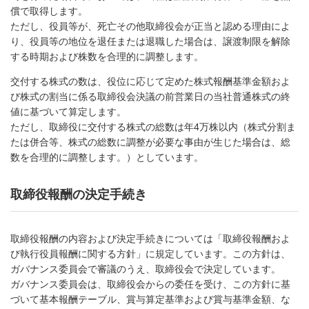
償で取得します。
ただし、役員等が、死亡その他取締役会が正当と認める理由によ
り、役員等の地位を退任または退職した場合は、譲渡制限を解除
する時期および株数を合理的に調整します。
交付する株式の数は、役位に応じて定めた株式報酬基準金額およ
び株式の割当に係る取締役会決議の前営業日の当社普通株式の終
値に基づいて算定します。
ただし、取締役に交付する株式の総数は年4万株以内（株式分割ま
たは併合等、株式の総数に調整が必要な事由が生じた場合は、総
数を合理的に調整します。）としています。
取締役報酬の決定手続き
取締役報酬の内容および決定手続きについては「取締役報酬およ
び執行役員報酬に関する方針」に規定しています。この方針は、
ガバナンス委員会で審議のうえ、取締役会で決定しています。
ガバナンス委員会は、取締役会からの委任を受け、この方針に基
づいて基本報酬テーブル、賞与算定基準および賞与基準金額、な