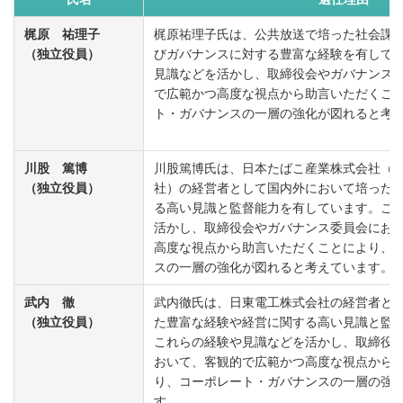
梶原 祐理子
梶原祐理子氏は、公共放送で培った社会課
（独立役員）
びガバナンスに対する豊富な経験を有して
見識などを活かし、取締役会やガバナンス
で広範かつ高度な視点から助言いただくこ
ト・ガバナンスの一層の強化が図れると考
川股 篤博
川股篤博氏は、日本たばこ産業株式会社（
（独立役員）
社）の経営者として国内外において培った
る高い見識と監督能力を有しています。こ
活かし、取締役会やガバナンス委員会にお
高度な視点から助言いただくことにより、
スの一層の強化が図れると考えています。
武内 徹
武内徹氏は、日東電工株式会社の経営者と
（独立役員）
た豊富な経験や経営に関する高い見識と監
これらの経験や見識などを活かし、取締役
おいて、客観的で広範かつ高度な視点から
り、コーポレート・ガバナンスの一層の強
す。