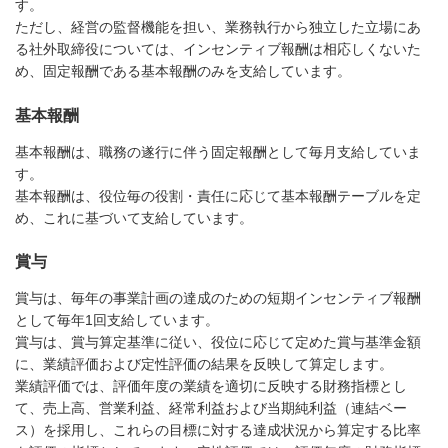
す。
ただし、経営の監督機能を担い、業務執行から独立した立場にあ
る社外取締役については、インセンティブ報酬は相応しくないた
め、固定報酬である基本報酬のみを支給しています。
基本報酬
基本報酬は、職務の遂行に伴う固定報酬として毎月支給していま
す。
基本報酬は、役位毎の役割・責任に応じて基本報酬テーブルを定
め、これに基づいて支給しています。
賞与
賞与は、毎年の事業計画の達成のための短期インセンティブ報酬
として毎年1回支給しています。
賞与は、賞与算定基準に従い、役位に応じて定めた賞与基準金額
に、業績評価および定性評価の結果を反映して算定します。
業績評価では、評価年度の業績を適切に反映する財務指標とし
て、売上高、営業利益、経常利益および当期純利益（連結ベー
ス）を採用し、これらの目標に対する達成状況から算定する比率