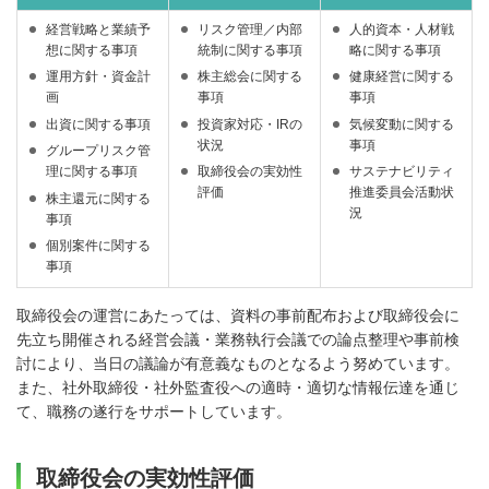
経営戦略と業績予
リスク管理／内部
人的資本・人材戦
想に関する事項
統制に関する事項
略に関する事項
運用方針・資金計
株主総会に関する
健康経営に関する
画
事項
事項
出資に関する事項
投資家対応・IRの
気候変動に関する
状況
事項
グループリスク管
理に関する事項
取締役会の実効性
サステナビリティ
評価
推進委員会活動状
株主還元に関する
況
事項
個別案件に関する
事項
取締役会の運営にあたっては、資料の事前配布および取締役会に
先立ち開催される経営会議・業務執行会議での論点整理や事前検
討により、当日の議論が有意義なものとなるよう努めています。
また、社外取締役・社外監査役への適時・適切な情報伝達を通じ
て、職務の遂行をサポートしています。
取締役会の実効性評価