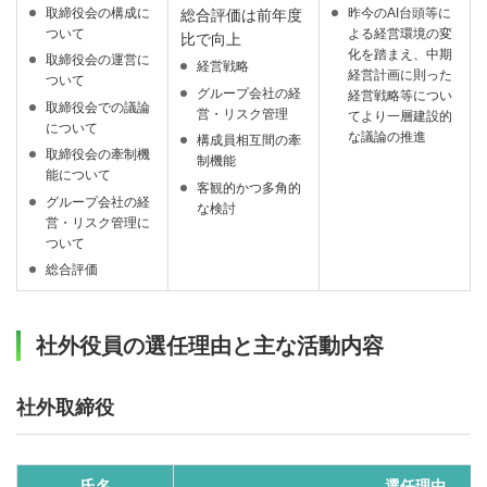
取締役会の構成に
昨今のAI台頭等に
総合評価は前年度
ついて
よる経営環境の変
比で向上
化を踏まえ、中期
取締役会の運営に
経営戦略
経営計画に則った
ついて
グループ会社の経
経営戦略等につい
取締役会での議論
営・リスク管理
てより一層建設的
について
な議論の推進
構成員相互間の牽
取締役会の牽制機
制機能
能について
客観的かつ多角的
グループ会社の経
な検討
営・リスク管理に
ついて
総合評価
社外役員の選任理由と主な活動内容
社外取締役
氏名
選任理由